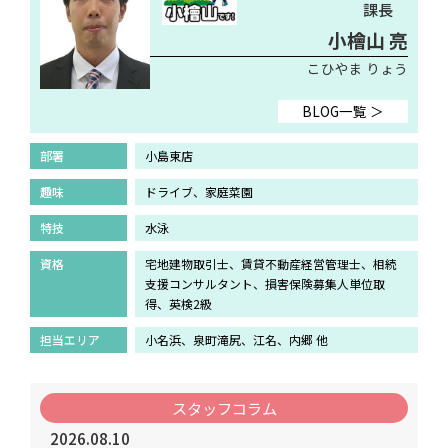
課長
小檜山 亮
こひやま りょう
BLOG一覧 ＞
部署
小島東店
趣味
ドライブ、家庭菜園
特技
水泳
資格
宅地建物取引士、賃貸不動産経営管理士、相続
支援コンサルタント、損害保険募集人単位取
得、英検2級
担当エリア
小名浜、泉町滝尻、江名、内郷 他
スタッフコラム
2026.08.10