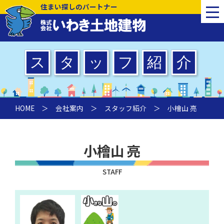
住まい探しのパートナー
HOME
＞
会社案内
＞
スタッフ紹介
＞ 小檜山 亮
小檜山 亮
STAFF