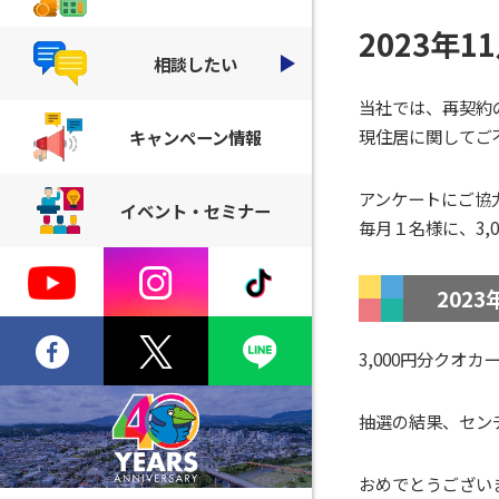
2023年
相談したい
当社では、再契約
現住居に関してご
キャンペーン情報
アンケートにご協
イベント・セミナー
毎月１名様に、3,
202
3,000円分クオ
抽選の結果、
セン
おめでとうございます