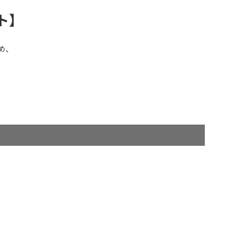
ト】
め、