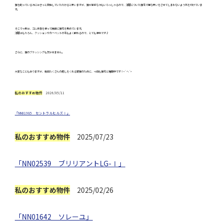
猫を飼っている方にはきっと共感していただけると思いますが、猫が苦手な方もいらっしゃるので、洋服についた猫毛で嫌な思いをさせてしまわないよう気を付けていま
す。
そこで今年は、ゴム手袋を使って簡単に猫毛を集めています。
洋服はもちろん、クッションやカーペットの毛もよく取れるので、とても便利です♪
さらに、猫のブラッシングも欠かせません。
大変なこともありますが、毎日たくさんの癒しをくれる愛猫のために、今日も猫毛と格闘中です！<`ヘ´>
私のおすすめ物件
2026/05/11
「NN01985 セントラルヒルズⅠ」
私のおすすめ物件
2025/07/23
「NN02539 ブリリアントLG-Ⅰ」
私のおすすめ物件
2025/02/26
「NN01642 ソレーユ」