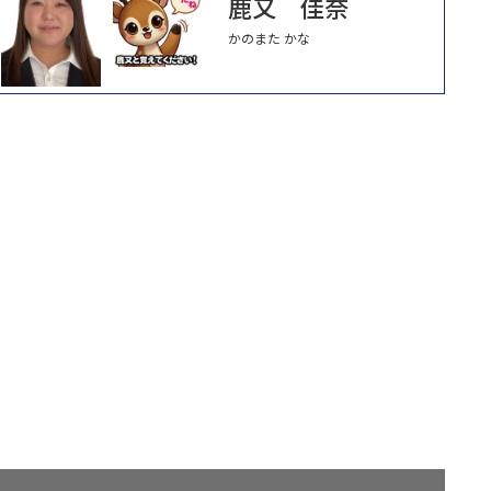
鹿又 佳奈
かのまた かな
。
、