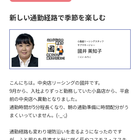
新しい通勤経路で季節を楽しむ
小島店リーシングスタッフ
サブマネージャー
國井 美知子
くにい みちこ
こんにちは。中央店リーシングの國井です。
9月から、入社よりずっと勤務していた小島店から、平倉
前の中央店へ異動となりました。
通勤時間が5分程長くなり、朝の通勤準備に時間配分がう
まくいっていません。(-_-;)
通勤経路も変わり堤防沿いを走るようになったのです
が、ふと周りを見渡すと秋に咲く萩やコスモス・ススキ