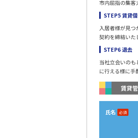
市内屈指の集客
STEP5 賃貸
入居者様が見つ
契約を締結いた
STEP6 退去
当社立会いのも
に行える様に手
賃貸
氏名
必須