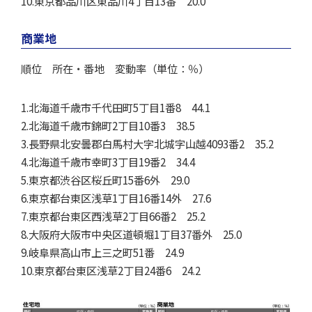
10.東京都品川区東品川4丁目13番 20.0
商業地
順位 所在・番地 変動率（単位：％）
1.北海道千歳市千代田町5丁目1番8 44.1
2.北海道千歳市錦町2丁目10番3 38.5
3.長野県北安曇郡白馬村大字北城字山越4093番2 35.2
4.北海道千歳市幸町3丁目19番2 34.4
5.東京都渋谷区桜丘町15番6外 29.0
6.東京都台東区浅草1丁目16番14外 27.6
7.東京都台東区西浅草2丁目66番2 25.2
8.大阪府大阪市中央区道頓堀1丁目37番外 25.0
9.岐阜県高山市上三之町51番 24.9
10.東京都台東区浅草2丁目24番6 24.2