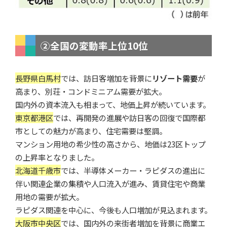
②全国の変動率上位10位
長野県白馬村
では、訪日客増加を背景に
リゾート需要
が
高まり、別荘・コンドミニアム需要が拡大。
国内外の資本流入も相まって、地価上昇が続いています。
東京都港区
では、再開発の進展や訪日客の回復で国際都
市としての魅力が高まり、住宅需要は堅調。
マンション用地の希少性の高さから、地価は23区トップ
の上昇率となりました。
北海道千歳市
では、半導体メーカー・ラピダスの進出に
伴い関連企業の集積や人口流入が進み、賃貸住宅や商業
用地の需要が拡大。
ラピダス関連を中心に、今後も人口増加が見込まれます。
大阪市中央区
では、国内外の来街者増加を背景に商業エ