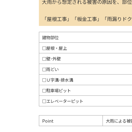
大雨から想定される被害の原因を、部位
「屋根工事」「板金工事」「雨漏りドク
建物部位
□屋根・屋上
□壁･外壁
□雨どい
□Ｕ字溝･排水溝
□駐車場ピット
□エレベーターピット
Point
大雨による被