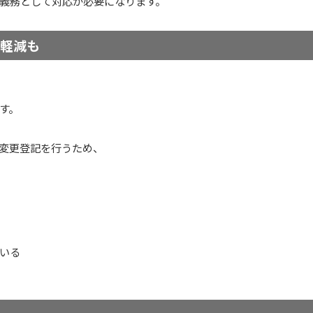
義務として対応が必要になります。
担軽減も
す。
変更登記を行うため、
いる