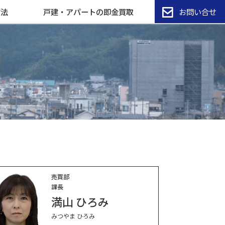
方法
戸建・アパートの即金買取
お問い合せ
売買部
課長
満山 ひろみ
みつやま ひろみ