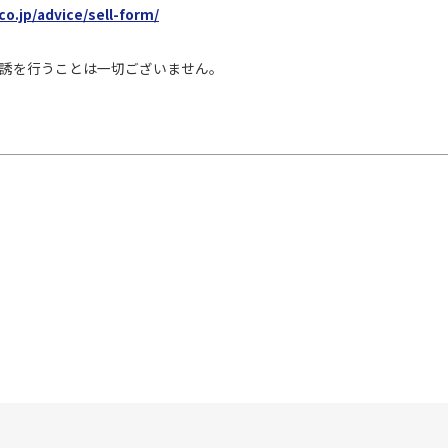
co.jp/advice/sell-form/
誘を行うことは一切ございません。